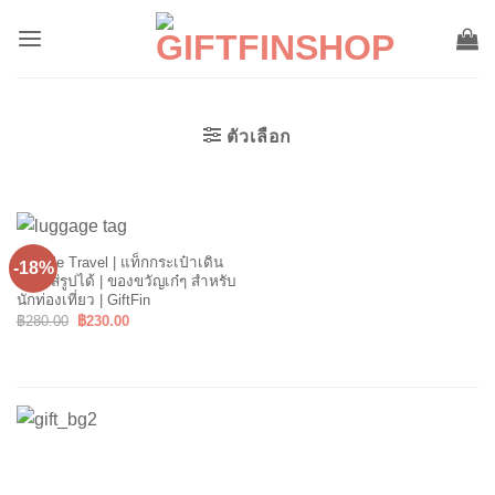
ข้าม
ไป
ยัง
เนื้อหา
ตัวเลือก
Tag Me Travel | แท็กกระเป๋าเดิน
-18%
ทางใส่รูปได้ | ของขวัญเก๋ๆ สำหรับ
นักท่องเที่ยว | GiftFin
Original
Current
฿
280.00
฿
230.00
price
price
was:
is:
฿280.00.
฿230.00.