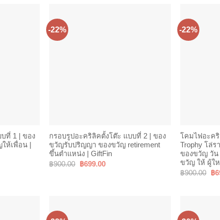
h
00
-22%
-22%
บที่ 1 | ของ
กรอบรูปอะคริลิคตั้งโต๊ะ แบบที่ 2 | ของ
โคมไฟอะคริล
ห้เพื่อน |
ขวัญรับปริญญา ของขวัญ retirement
Trophy โล่รา
ขึ้นตำแหน่ง | GiftFin
ของขวัญ วัน
ขวัญ ให้ ผู้ใ
Original
Current
฿
900.00
฿
699.00
price
price
Ori
฿
900.00
฿
6
00
was:
is:
pri
h
฿900.00.
฿699.00.
wa
00
฿9