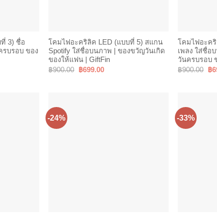
 3) ชื่อ
โคมไฟอะคริลิค LED (แบบที่ 5) สแกน
โคมไฟอะคริลิ
ันครบรอบ ของ
Spotify ใส่ชื่อบนภาพ | ของขวัญวันเกิด
เพลง ใส่ชื่อ
ของให้แฟน | GiftFin
วันครบรอบ ข
Original
Current
Ori
฿
900.00
฿
699.00
฿
900.00
฿
6
price
price
pri
was:
is:
wa
.
฿900.00.
฿699.00.
฿9
-24%
-33%