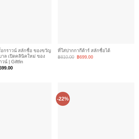
สื้อกราวน์ สลักชื่อ ของขวัญ
ที่ใส่ปากกากีต้าร์ สลักชื่อได้
าล เปิดคลินิคใหม่ ของ
Original
Current
฿
810.00
฿
699.00
price
price
วน์ | Giftfin
was:
is:
Price
699.00
฿810.00.
฿699.00.
range:
฿499.00
through
฿699.00
-22%