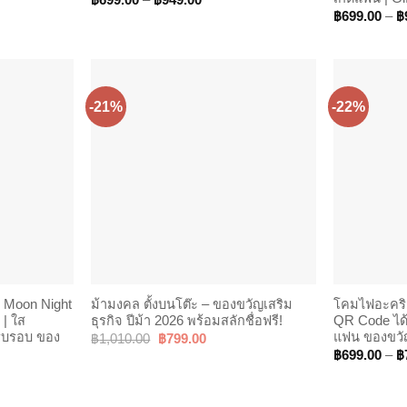
฿
699.00
–
฿
949.00
range:
฿
699.00
–
฿
00
฿699.00
h
through
00
฿949.00
-21%
-22%
D Moon Night
ม้ามงคล ตั้งบนโต๊ะ – ของขวัญเสริม
โคมไฟอะคริล
| ใส
ธุรกิจ ปีม้า 2026 พร้อมสลักชื่อฟรี!
QR Code ได้
รบรอบ ของ
แฟน ของขวัญ
Original
Current
฿
1,010.00
฿
799.00
price
price
฿
699.00
–
฿
was:
is:
฿1,010.00.
฿799.00.
00