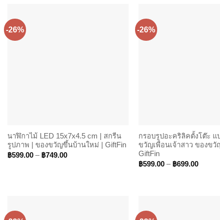
throug
฿940.
-26%
-26%
นาฬิกาไม้ LED 15x7x4.5 cm | สกรีน
กรอบรูปอะคริลิคตั้งโต๊ะ แบ
รูปภาพ | ของขวัญขึ้นบ้านใหม่ | GiftFin
ขวัญเพื่อนเจ้าสาว ของขวัญใ
GiftFin
Price
฿
599.00
–
฿
749.00
range:
Price
฿
599.00
–
฿
699.00
฿599.00
range:
through
฿599.
฿749.00
throug
฿699.