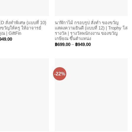
D สั่งทำพิเศษ (แบบที่ 10)
นาฬิกาไม้ กรอบรูป สั่งทำ ของขวัญ
งขวัญให้ครู ให้อาจารย์
แสดงความยินดี (แบบที่ 12) | Trophy โล่
 | GiftFin
รางวัล | รางวัลพนักงงาน ของขวัญ
เกษียณ ขึ้นตำแหน่ง
Price
949.00
range:
Price
฿
699.00
–
฿
949.00
฿699.00
range:
through
฿699.00
฿949.00
through
฿949.00
-22%