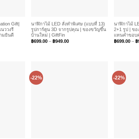
tion Gift|
นาฬิกาไม้ LED สั่งทำพิเศษ (แบบที่ 13)
นาฬิกาไม้ LE
แนววงรี
รูปการ์ตูน 3D จากรูปคุณ | ของขวัญขึ้น
2+1 รูป | ขอ
ามยินดี
บ้านใหม่ | GiftFin
แทนคำขอบคุณ
Price
฿
699.00
–
฿
949.00
฿
699.00
–
฿
range:
00
฿699.00
h
through
00
฿949.00
-22%
-22%