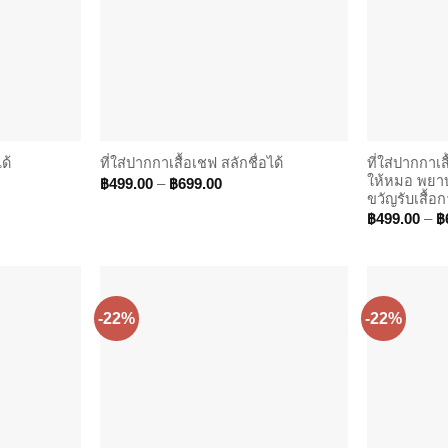
ที่ใส่ปากกาเ
ด้
ที่ใส่ปากกาเสื้อเชฟ สลักชื่อได้
ให้หมอ พยาบ
Price
฿
499.00
–
฿
699.00
range:
ขวัญรับเสื้อกา
00
฿499.00
฿
499.00
–
฿
h
through
00
฿699.00
-22%
-22%