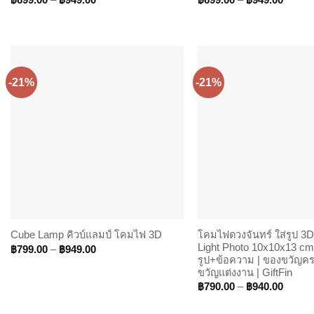
฿
699.00
–
฿
949.00
฿
699.00
–
฿
949.00
range:
range:
฿699.00
฿699.
through
throug
฿949.00
฿949.
-21%
-21%
โคมไฟดวงจันทร์ ใส่รูป 3
Cube Lamp คิวบ์แลมป์ โคมไฟ 3D
Light Photo 10x10x13 cm 
Price
฿
799.00
–
฿
949.00
range:
รูป+ข้อความ | ของขวัญค
฿799.00
ขวัญแต่งงาน | GiftFin
through
Price
฿
790.00
–
฿
940.00
฿949.00
range:
฿790.