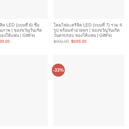
ค LED (แบบที่ 6) ชื่อ
โคมไฟอะคริลิค LED (แบบที่ 7) รวม 4
บนภาพ | ของขวัญวันเกิด
รูป พร้อมคำอวยพร | ของขวัญวันเกิด
องให้แฟน | GiftFin
วันครบรอบ ของให้แฟน | GiftFin
ginal
Current
Original
Current
99.00
฿
900.00
฿
699.00
ce
price
price
price
s:
is:
was:
is:
00.00.
฿699.00.
฿900.00.
฿699.00.
-33%