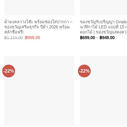
ม้ามงคลวางโต๊ะ พร้อมช่องใส่ปากกา –
ของขวัญรับปริญญา Gradua
ของขวัญเสริมธุรกิจ ปีม้า 2026 พร้อม
นาฬิกาไม้ LED แบบที่ 15 
สลักชื่อฟรี!
ดอกไม้ | ของขวัญแสดงคว
Original
Current
Price
฿
1,110.00
฿
999.00
฿
699.00
–
฿
949.00
price
price
range:
was:
is:
฿699.
฿1,110.00.
฿999.00.
throug
฿949.
-22%
-22%