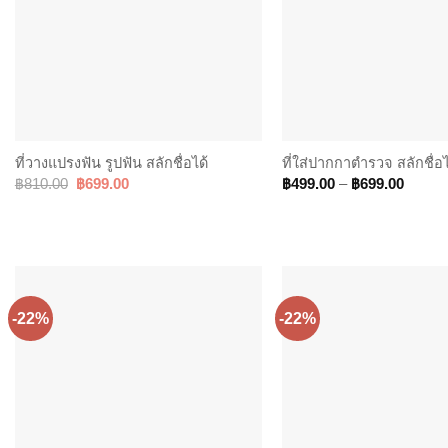
ที่วางแปรงฟัน รูปฟัน สลักชื่อได้
ที่ใส่ปากกาตำรวจ สลักชื่อไ
Original
Current
Price
฿
810.00
฿
699.00
฿
499.00
–
฿
699.00
price
price
range:
was:
is:
฿499.
฿810.00.
฿699.00.
throug
฿699.
-22%
-22%