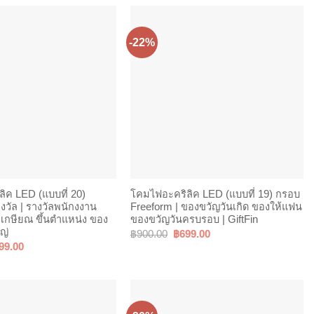
-22%
ิค LED (แบบที่ 20)
โคมไฟอะคริลิค LED (แบบที่ 19) กรอบ
งวัล | รางวัลพนักงงาน
Freeform | ของขวัญวันเกิด ของให้แฟน
 เกษียณ ขึ้นตำแหน่ง ของ
ของขวัญวันครบรอบ | GiftFin
หญ่
Original
Current
฿
900.00
฿
699.00
price
price
ginal
Current
99.00
was:
is:
ce
price
฿900.00.
฿699.00.
s:
is:
00.00.
฿699.00.