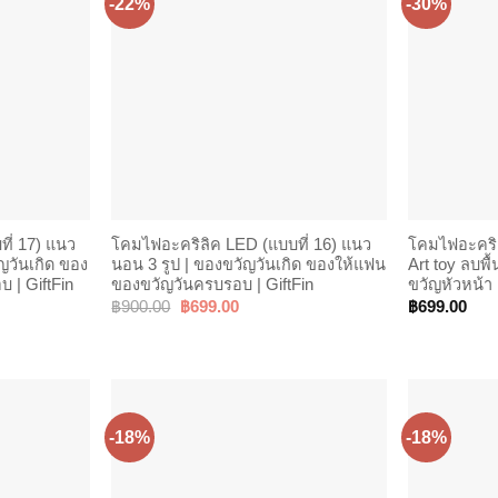
-22%
-30%
ี่ 17) แนว
โคมไฟอะคริลิค LED (แบบที่ 16) แนว
โคมไฟอะคริล
ญวันเกิด ของ
นอน 3 รูป | ของขวัญวันเกิด ของให้แฟน
Art toy ลบพื
 | GiftFin
ของขวัญวันครบรอบ | GiftFin
ขวัญหัวหน้า 
Original
Current
฿
900.00
฿
699.00
฿
699.00
price
price
was:
is:
.
฿900.00.
฿699.00.
-18%
-18%