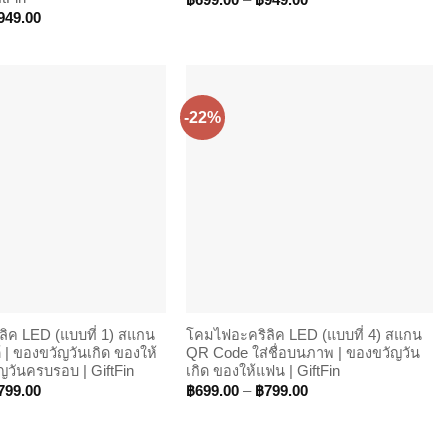
฿
699.00
–
฿
949.00
range:
Price
949.00
฿699.00
range:
through
฿699.00
฿949.00
through
฿949.00
-22%
ิค LED (แบบที่ 1) สแกน
โคมไฟอะคริลิค LED (แบบที่ 4) สแกน
 | ของขวัญวันเกิด ของให้
QR Code ใส่ชื่อบนภาพ | ของขวัญวัน
วันครบรอบ | GiftFin
เกิด ของให้แฟน | GiftFin
Price
Price
799.00
฿
699.00
–
฿
799.00
range:
range:
฿699.00
฿699.00
through
through
฿799.00
฿799.00