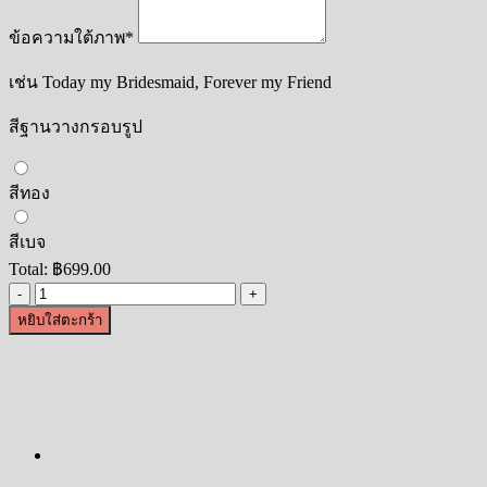
ข้อความใต้ภาพ
*
เช่น Today my Bridesmaid, Forever my Friend
สีฐานวางกรอบรูป
สีทอง
สีเบจ
Total:
฿
699.00
จำนวน
หยิบใส่ตะกร้า
กรอบ
รู
ปอะค
ริ
ลิ
ค
ตั้ง