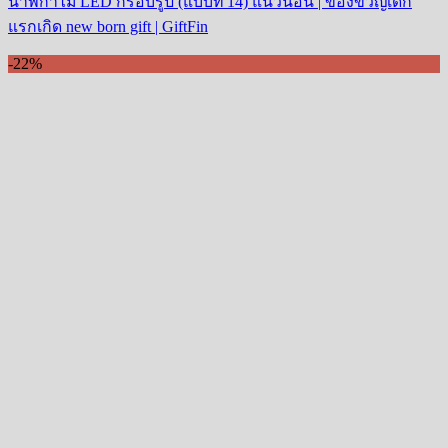
นาฬิกาไม้ LED กรอบรูป (แบบที่ 14) แนวนอน | ของขวัญเด็ก
แรกเกิด new born gift | GiftFin
-22%