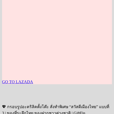
GO TO LAZADA
💖 กรอบรูปอะคริลิคตั้งโต๊ะ สั่งทำพิเศษ “สวัสดีเมืองไทย” แบบที่
3 | ของที่ระลึกไทย ของฝากชาวต่างชาติ | GiftFin