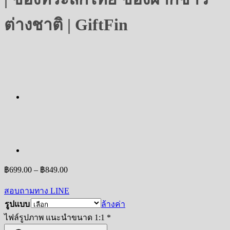
ต่างชาติ | GiftFin
Price
฿
699.00
–
฿
849.00
range:
฿699.00
สอบถามทาง LINE
through
รูปแบบ
ล้างค่า
฿849.00
ไฟล์รูปภาพ แนะนำขนาด 1:1
*