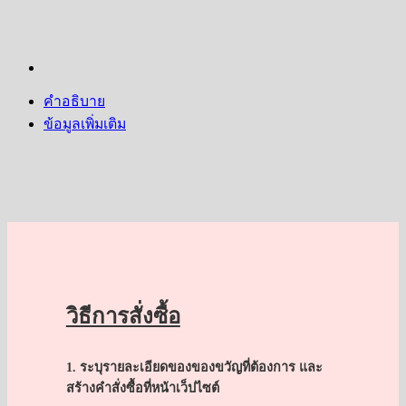
โต๊ะ
สั่ง
ทำ
พิเศษ
คำอธิบาย
"สวัสดี
ข้อมูลเพิ่มเติม
เมือง
ไทย"
แบบ
ที่
3
|
ของ
ที่
ระลึก
วิธีการสั่งซื้อ
ไทย
ของ
1. ระบุรายละเอียดของของขวัญที่ต้องการ และ
ฝาก
สร้างคำสั่งซื้อที่หน้าเว็ปไซต์
ชาว