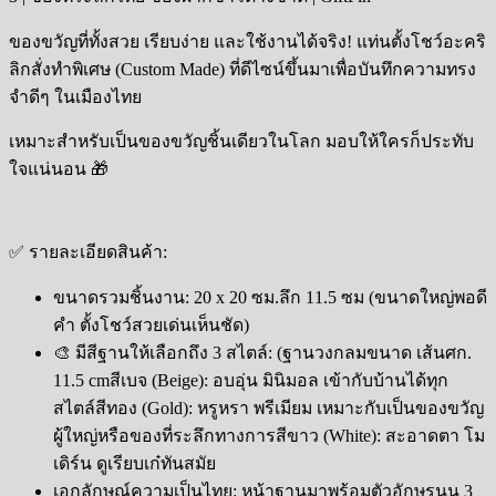
ของขวัญที่ทั้งสวย เรียบง่าย และใช้งานได้จริง! แท่นตั้งโชว์อะคริ
ลิกสั่งทำพิเศษ (Custom Made) ที่ดีไซน์ขึ้นมาเพื่อบันทึกความทรง
จำดีๆ ในเมืองไทย
เหมาะสำหรับเป็นของขวัญชิ้นเดียวในโลก มอบให้ใครก็ประทับ
ใจแน่นอน 🎁
✅ รายละเอียดสินค้า:
ขนาดรวมชิ้นงาน: 20 x 20 ซม.ลึก 11.5 ซม (ขนาดใหญ่พอดี
คำ ตั้งโชว์สวยเด่นเห็นชัด)
🎨 มีสีฐานให้เลือกถึง 3 สไตล์: (ฐานวงกลมขนาด เส้นศก.
11.5 cmสีเบจ (Beige): อบอุ่น มินิมอล เข้ากับบ้านได้ทุก
สไตล์สีทอง (Gold): หรูหรา พรีเมียม เหมาะกับเป็นของขวัญ
ผู้ใหญ่หรือของที่ระลึกทางการสีขาว (White): สะอาดตา โม
เดิร์น ดูเรียบเก๋ทันสมัย
เอกลักษณ์ความเป็นไทย: หน้าฐานมาพร้อมตัวอักษรนูน 3