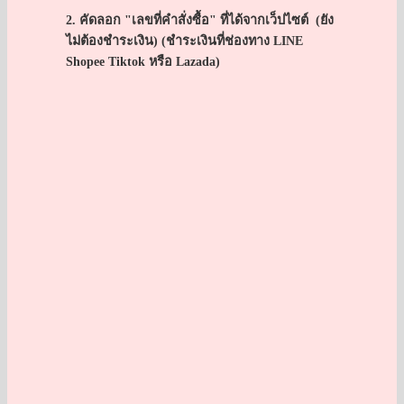
ต่าง
2. คัดลอก "เลขที่คำสั่งซื้อ" ที่ได้จากเว็ปไซต์ (ยัง
ชาติ
ไม่ต้องชำระเงิน) (ชำระเงินที่ช่องทาง LINE
|
Shopee Tiktok หรือ Lazada)
GiftFin
ชิ้น