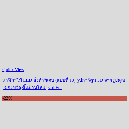
Quick View
นาฬิกาไม้ LED สั่งทำพิเศษ (แบบที่ 13) รูปการ์ตูน 3D จากรูปคุณ
| ของขวัญขึ้นบ้านใหม่ | GiftFin
-22%