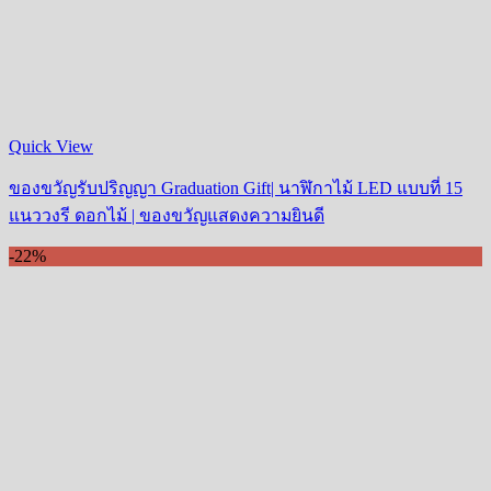
Quick View
ของขวัญรับปริญญา Graduation Gift| นาฬิกาไม้ LED แบบที่ 15
แนววงรี ดอกไม้ | ของขวัญแสดงความยินดี
-22%