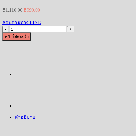
Original
Current
฿
1,110.00
฿
999.00
price
price
was:
is:
สอบถามทาง LINE
฿1,110.00.
฿999.00.
จำนวน
หยิบใส่ตะกร้า
แมว
กวัก
ขาว
หิมะ
ที่
ใส่
นามบัตร
สลัก
ชื่อ
ที่
ฐาน
คำอธิบาย
ฟรี
ชิ้น