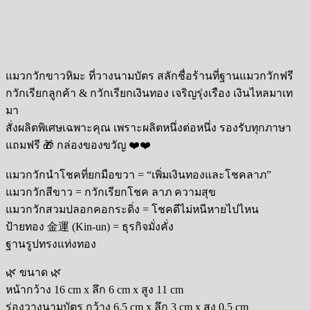
แมวกวักขาวหิมะ ที่วางนามบัตร สลักชื่อร้านที่ฐานแมวกวักฟรี
กวักเรียกลูกค้า & กวักเรียกเงินทอง เจริญรุ่งเรือง เงินไหลมาเท
มา
สั่งผลิตพิเศษเฉพาะคุณ เพราะผลิตหนึ่งต่อหนึ่ง รองรับทุกภาษา
แถมฟรี 🎁 กล่องของขวัญ ❤️❤️
แมวกวักนำโชคที่ยกมือขวา = “เพิ่มเงินทองและโชคลาภ”
แมวกวักสีขาว = กวักเรียกโชค ลาภ ความสุข
แมวกวักสวมปลอกคอกระดิ่ง = โชคดีไม่หนีหายไปไหน
ป้ายทอง 金運 (Kin-un) = ธุรกิจมั่งคั่ง
ฐานรูปทรงแท่งทอง
🌿 ขนาด 🌿
หน้ากว้าง 16 cm x ลึก 6 cm x สูง 11 cm
ร่องวางนามบัตร กว้าง 6.5 cm x ลึก 3 cm x สูง 0.5 cm