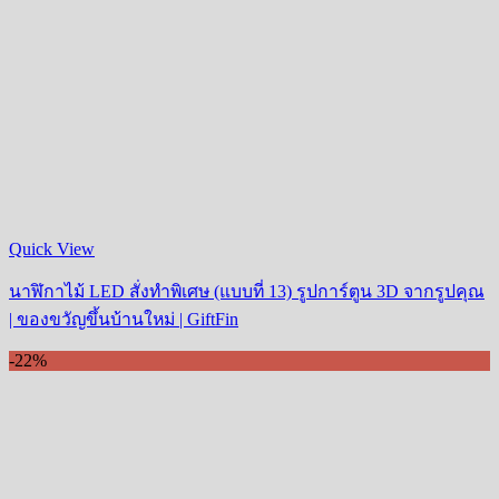
Quick View
นาฬิกาไม้ LED สั่งทำพิเศษ (แบบที่ 13) รูปการ์ตูน 3D จากรูปคุณ
| ของขวัญขึ้นบ้านใหม่ | GiftFin
-22%