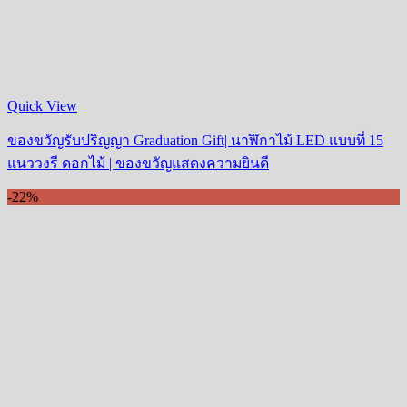
Quick View
ของขวัญรับปริญญา Graduation Gift| นาฬิกาไม้ LED แบบที่ 15
แนววงรี ดอกไม้ | ของขวัญแสดงความยินดี
-22%